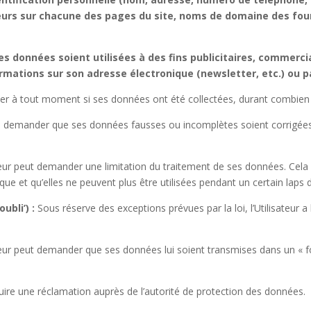
iteurs sur chacune des pages du site, noms de domaine des four
es données soient utilisées à des fins publicitaires, commerc
formations sur son adresse électronique (newsletter, etc.) ou p
nder à tout moment si ses données ont été collectées, durant combien
it de demander que ses données fausses ou incomplètes soient corrig
ateur peut demander une limitation du traitement de ses données. Cela
e et qu’elles ne peuvent plus être utilisées pendant un certain laps 
ubli’) :
Sous réserve des exceptions prévues par la loi, l’Utilisateur a
teur peut demander que ses données lui soient transmises dans un « fo
oduire une réclamation auprès de l’autorité de protection des données.