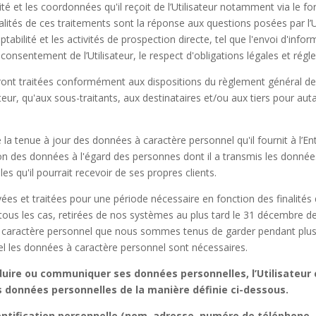
tité et les coordonnées qu'il reçoit de l’Utilisateur notamment via le fo
alités de ces traitements sont la réponse aux questions posées par l’Ut
tabilité et les activités de prospection directe, tel que l'envoi d'in
 consentement de l’Utilisateur, le respect d'obligations légales et régle
ront traitées conformément aux dispositions du règlement général de
eur, qu'aux sous-traitants, aux destinataires et/ou aux tiers pour aut
e la tenue à jour des données à caractère personnel qu'il fournit à l’E
ion des données à l'égard des personnes dont il a transmis les donnée
s qu'il pourrait recevoir de ses propres clients.
s et traitées pour une période nécessaire en fonction des finalités d
tous les cas, retirées de nos systèmes au plus tard le 31 décembre de
 caractère personnel que nous sommes tenus de garder pendant plus l
quel les données à caractère personnel sont nécessaires.
duire ou communiquer ses données personnelles, l’Utilisateur c
ses données personnelles de la manière définie ci-dessous.
dentification personnelle (nom, adresse, numéro de téléphone