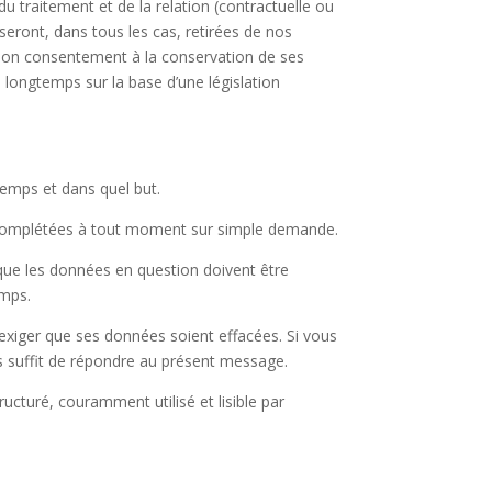
u traitement et de la relation (contractuelle ou
ront, dans tous les cas, retirées de nos
 son consentement à la conservation de ses
ongtemps sur la base d’une législation
temps et dans quel but.
 complétées à tout moment sur simple demande.
que les données en question doivent être
emps.
’exiger que ses données soient effacées. Si vous
ous suffit de répondre au présent message.
cturé, couramment utilisé et lisible par