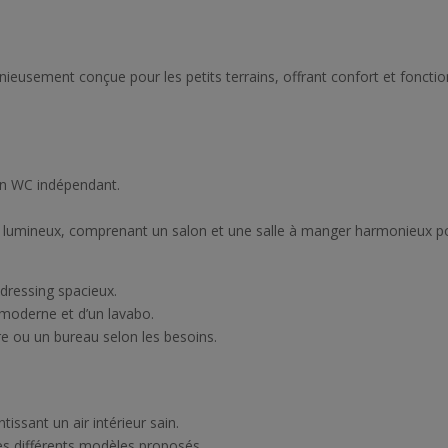
nieusement conçue pour les petits terrains, offrant confort et foncti
 un WC indépendant.
ie lumineux, comprenant un salon et une salle à manger harmonieux 
dressing spacieux.
 moderne et d’un lavabo.
 ou un bureau selon les besoins.
issant un air intérieur sain.
es différents modèles proposés.